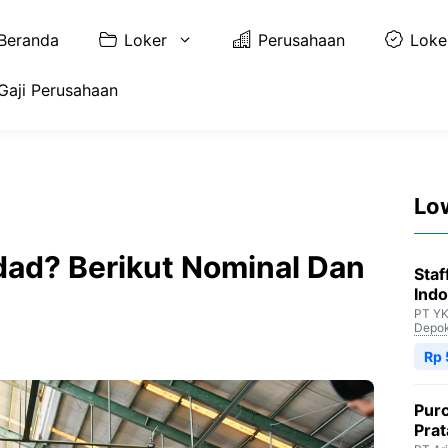
Beranda
Loker
Perusahaan
Loke
Gaji Perusahaan
Lo
dad? Berikut Nominal Dan
Staf
Indo
PT YK
Depo
Rp 
Purc
Pra