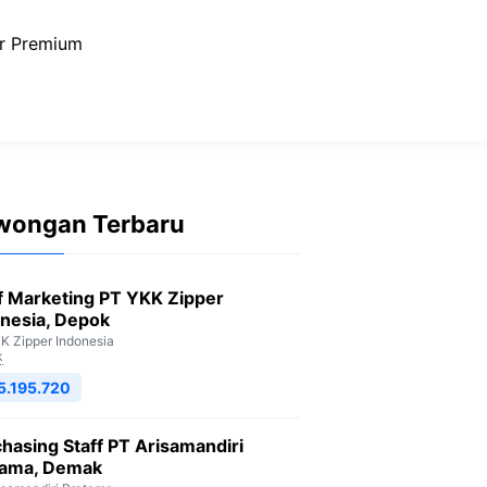
r Premium
wongan Terbaru
f Marketing PT YKK Zipper
nesia, Depok
K Zipper Indonesia
k
5.195.720
hasing Staff PT Arisamandiri
tama, Demak