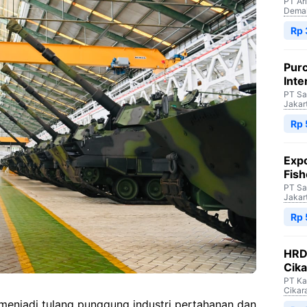
PT Ar
Dema
Rp 
Purc
Inte
PT Sa
Jakar
Rp 
Expo
Fish
PT Sa
Jakar
Rp 
HRD 
Cik
PT Ka
Cikar
enjadi tulang punggung industri pertahanan dan