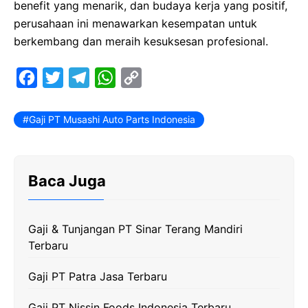
benefit yang menarik, dan budaya kerja yang positif,
perusahaan ini menawarkan kesempatan untuk
berkembang dan meraih kesuksesan profesional.
F
T
T
W
C
a
w
e
h
o
c
i
l
a
p
Gaji PT Musashi Auto Parts Indonesia
e
t
e
t
y
b
t
g
s
L
Baca Juga
o
e
r
A
i
o
r
a
p
n
k
m
p
k
Gaji & Tunjangan PT Sinar Terang Mandiri
Terbaru
Gaji PT Patra Jasa Terbaru
Gaji PT Nissin Foods Indonesia Terbaru