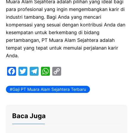
Muara Alam Sejahtera adalah pilihan yang ideal bagi
para profesional yang ingin mengembangkan karir di
industri tambang. Bagi Anda yang mencari
kompensasi yang sesuai dengan kontribusi Anda dan
kesempatan untuk berkembang di bidang
pertambangan, PT Muara Alam Sejahtera adalah
tempat yang tepat untuk memulai perjalanan karir
Anda.
F
T
T
W
C
a
w
e
h
o
c
i
l
a
p
Gaji PT Muara Alam Sejahtera Terbaru
e
t
e
t
y
b
t
g
s
L
Baca Juga
o
e
r
A
i
o
r
a
p
n