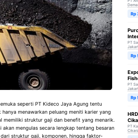
PT Ar
Dema
Rp 
Purc
Inte
PT Sa
Jakar
Rp 
Expo
Fish
PT Sa
Jakar
Rp 
kemuka seperti PT Kideco Jaya Agung tentu
 hanya menawarkan peluang meniti karier yang
HRD 
l memiliki struktur gaji dan benefit yang menarik.
Cik
PT Ka
ini akan mengulas secara lengkap tentang besaran
Cikar
dari struktur gaji, komponen, hingga faktor-