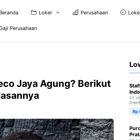
Beranda
Loker
Perusahaan
Loke
Gaji Perusahaan
Lo
deco Jaya Agung? Berikut
Staf
Indo
lasannya
PT YK
Depo
Rp 
Purc
Pra