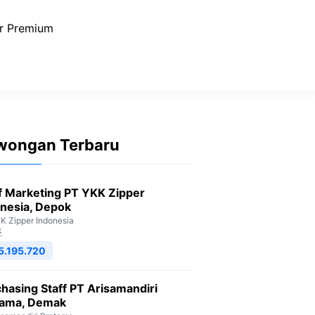
r Premium
wongan Terbaru
f Marketing PT YKK Zipper
nesia, Depok
K Zipper Indonesia
k
5.195.720
hasing Staff PT Arisamandiri
tama, Demak