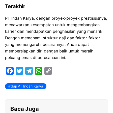
Terakhir
PT Indah Karya, dengan proyek-proyek prestisiusnya,
menawarkan kesempatan untuk mengembangkan
karier dan mendapatkan penghasilan yang menarik.
Dengan memahami struktur gaji dan faktor-faktor
yang memengaruhi besarannya, Anda dapat
mempersiapkan diri dengan baik untuk meraih
peluang emas di perusahaan ini.
F
T
T
W
C
a
w
e
h
o
c
i
l
a
p
Gaji PT Indah Karya
e
t
e
t
y
b
t
g
s
L
Baca Juga
o
e
r
A
i