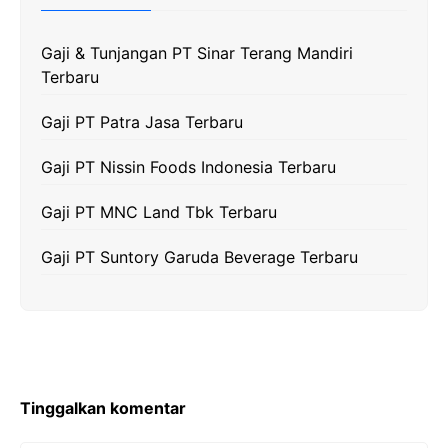
o
r
a
p
n
k
m
p
k
Gaji & Tunjangan PT Sinar Terang Mandiri
Terbaru
Gaji PT Patra Jasa Terbaru
Gaji PT Nissin Foods Indonesia Terbaru
Gaji PT MNC Land Tbk Terbaru
Gaji PT Suntory Garuda Beverage Terbaru
Tinggalkan komentar