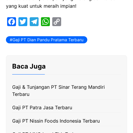
yang kuat untuk meraih impian!
F
T
T
W
C
a
w
e
h
o
c
i
l
a
p
Gaji PT Dian Pandu Pratama Terbaru
e
t
e
t
y
b
t
g
s
L
Baca Juga
o
e
r
A
i
o
r
a
p
n
k
m
p
k
Gaji & Tunjangan PT Sinar Terang Mandiri
Terbaru
Gaji PT Patra Jasa Terbaru
Gaji PT Nissin Foods Indonesia Terbaru