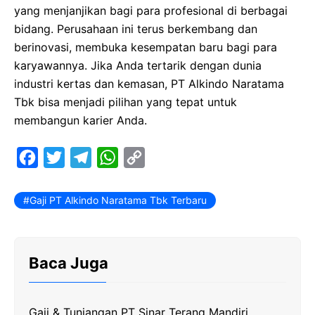
yang menjanjikan bagi para profesional di berbagai
bidang. Perusahaan ini terus berkembang dan
berinovasi, membuka kesempatan baru bagi para
karyawannya. Jika Anda tertarik dengan dunia
industri kertas dan kemasan, PT Alkindo Naratama
Tbk bisa menjadi pilihan yang tepat untuk
membangun karier Anda.
F
T
T
W
C
a
w
e
h
o
c
i
l
a
p
Gaji PT Alkindo Naratama Tbk Terbaru
e
t
e
t
y
b
t
g
s
L
Baca Juga
o
e
r
A
i
o
r
a
p
n
k
m
p
k
Gaji & Tunjangan PT Sinar Terang Mandiri