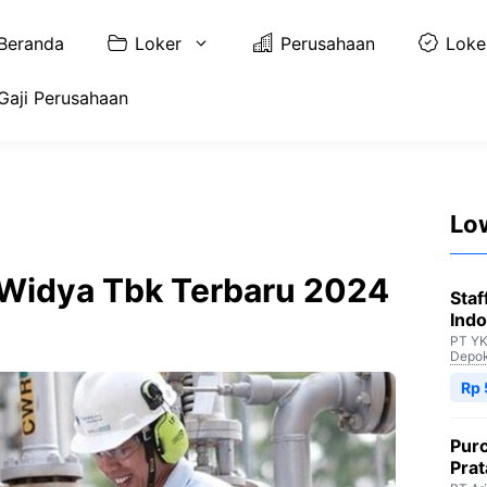
Beranda
Loker
Perusahaan
Loke
Gaji Perusahaan
Lo
 Widya Tbk Terbaru 2024
Staf
Indo
PT YK
Depo
Rp 
Purc
Pra