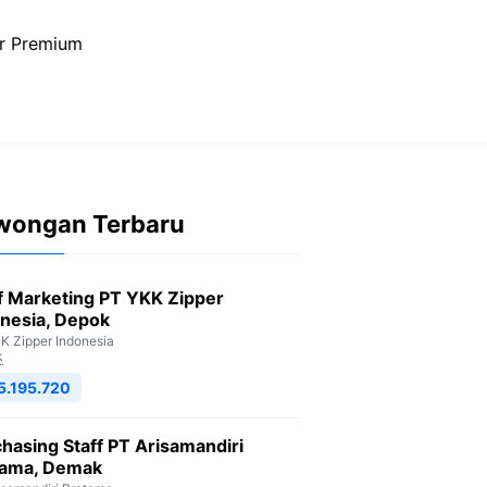
r Premium
wongan Terbaru
f Marketing PT YKK Zipper
nesia, Depok
K Zipper Indonesia
k
5.195.720
hasing Staff PT Arisamandiri
tama, Demak