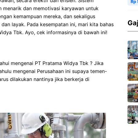
wan, secara efektif dan efisien. Sistem
Rp 
an menarik dan memotivasi karyawan untuk
engan kemampuan mereka, dan sekaligus
Ga
dan layak. Pada kesempatan ini, mari kita bahas
idya Tbk. Ayo, cek informasinya di bawah ini!
hui mengenai PT Pratama Widya Tbk ? Jika
 dahulu mengenai Perusahaan ini supaya temen-
us dilakukan nantinya jika berkerja di