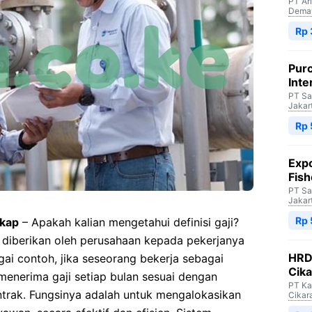
PT Ar
Dema
Rp 
Purc
Inte
PT Sa
Jakar
Rp 
Expo
Fish
PT Sa
Jakar
Rp 
gkap
– Apakah kalian mengetahui definisi gaji?
 diberikan oleh perusahaan kepada pekerjanya
HRD 
ai contoh, jika seseorang bekerja sebagai
Cik
menerima gaji setiap bulan sesuai dengan
PT Ka
trak. Fungsinya adalah untuk mengalokasikan
Cikar