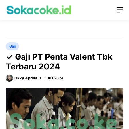
Langsung
M
ke
isi
Gaji
✓ Gaji PT Penta Valent Tbk
Terbaru 2024
Okky Aprilia
1 Juli 2024