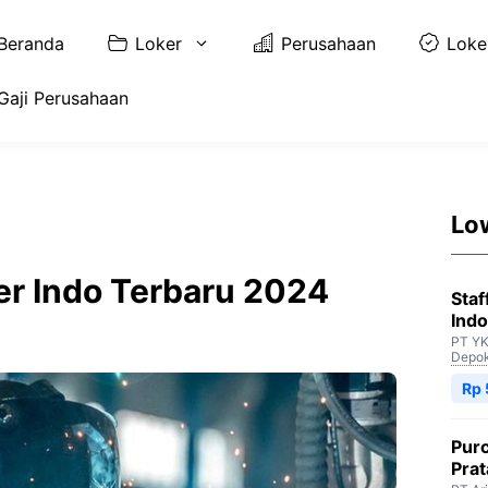
Beranda
Loker
Perusahaan
Loke
Gaji Perusahaan
Lo
er Indo Terbaru 2024
Staf
Indo
PT YK
Depo
Rp 
Purc
Pra