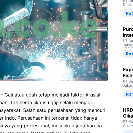
PT Ar
Dema
Rp 
Purc
Inte
PT Sa
Jakar
Rp 
Expo
Fish
PT Sa
Jakar
Rp 
– Gaji atau upah tetap menjadi faktor krusial
n. Tak heran jika isu gaji selalu menjadi
HRD 
syarakat. Salah satu perusahaan yang mencuri
Cik
r Indo. Perusahaan ini terkenal tidak hanya
PT Ka
inya yang profesional, melainkan juga karena
Cikar