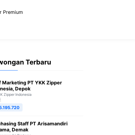
r Premium
wongan Terbaru
f Marketing PT YKK Zipper
nesia, Depok
K Zipper Indonesia
k
5.195.720
hasing Staff PT Arisamandiri
tama, Demak