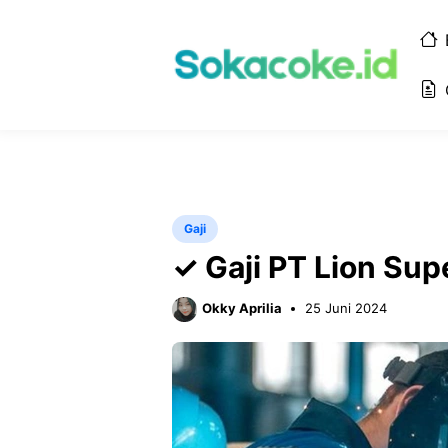
Langsung
ke
isi
Gaji
✓ Gaji PT Lion Sup
Okky Aprilia
25 Juni 2024