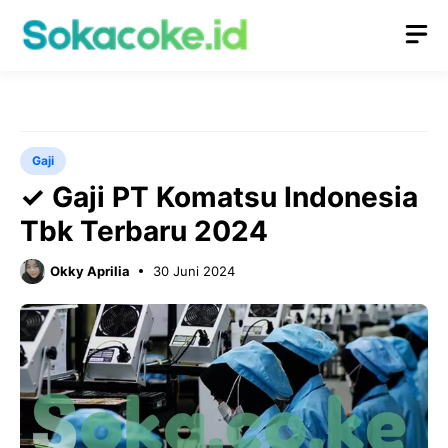
Langsung
M
ke
isi
Gaji
✓ Gaji PT Komatsu Indonesia
Tbk Terbaru 2024
Okky Aprilia
30 Juni 2024