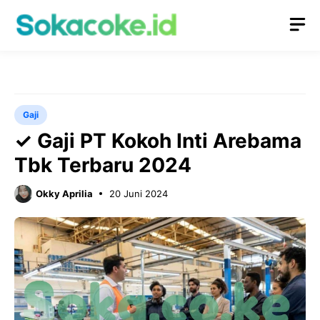
Langsung
M
ke
isi
Gaji
✓ Gaji PT Kokoh Inti Arebama
Tbk Terbaru 2024
Okky Aprilia
20 Juni 2024