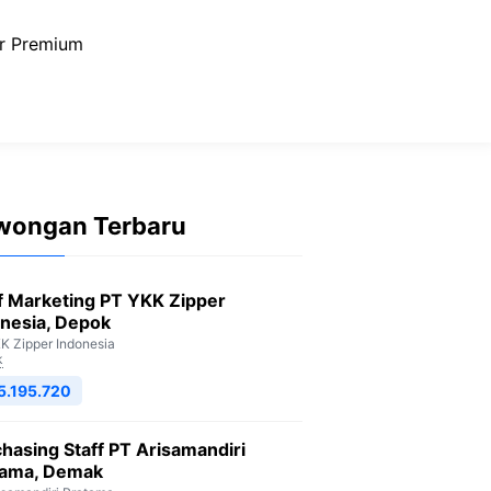
r Premium
wongan Terbaru
f Marketing PT YKK Zipper
nesia, Depok
K Zipper Indonesia
k
5.195.720
hasing Staff PT Arisamandiri
tama, Demak