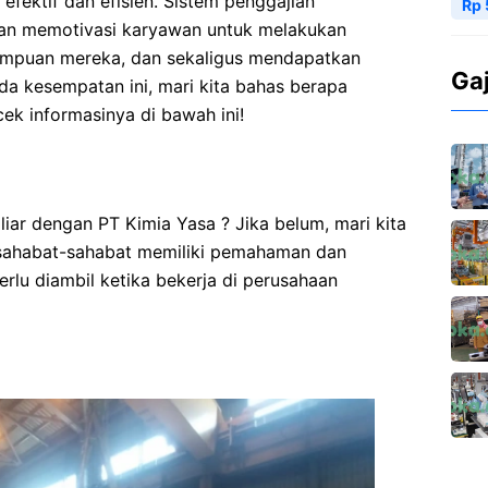
efektif dan efisien. Sistem penggajian
Rp 
dan memotivasi karyawan untuk melakukan
ampuan mereka, dan sekaligus mendapatkan
Ga
ada kesempatan ini, mari kita bahas berapa
cek informasinya di bawah ini!
iar dengan PT Kimia Yasa ? Jika belum, mari kita
 sahabat-sahabat memiliki pemahaman dan
rlu diambil ketika bekerja di perusahaan