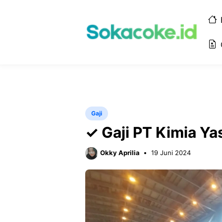
Langsung
ke
isi
Gaji
✓ Gaji PT Kimia Y
Okky Aprilia
19 Juni 2024