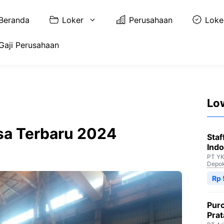
Beranda
Loker
Perusahaan
Loke
Gaji Perusahaan
Lo
asa Terbaru 2024
Staf
Indo
PT YK
Depo
Rp 
Purc
Pra