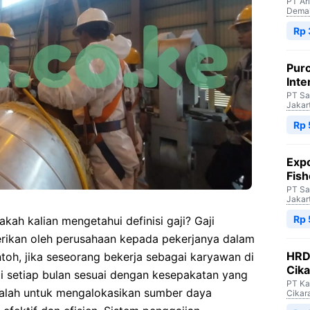
PT Ar
Dema
Rp 
Purc
Inte
PT Sa
Jakar
Rp 
Expo
Fish
PT Sa
Jakar
Rp 
kah kalian mengetahui definisi gaji? Gaji
rikan oleh perusahaan kepada pekerjanya dalam
HRD 
toh, jika seseorang bekerja sebagai karyawan di
Cik
ji setiap bulan sesuai dengan kesepakatan yang
PT Ka
dalah untuk mengalokasikan sumber daya
Cikar