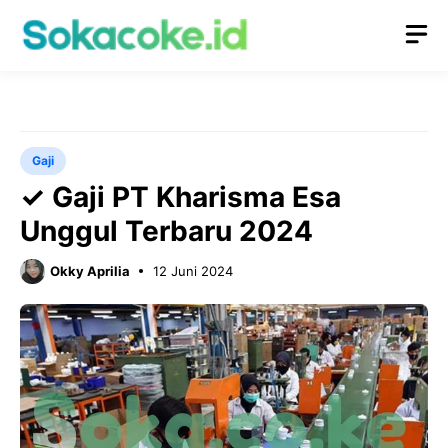
Langsung
M
ke
isi
Gaji
✓ Gaji PT Kharisma Esa
Unggul Terbaru 2024
Okky Aprilia
12 Juni 2024