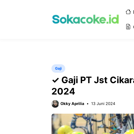
Langsung
ke
isi
Gaji
✓ Gaji PT Jst Cika
2024
Okky Aprilia
13 Juni 2024