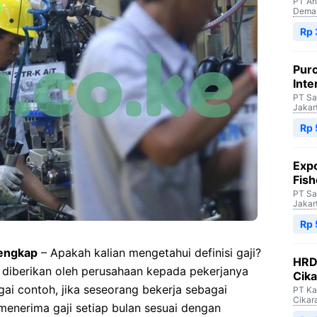
PT Ar
Dema
Rp 
Purc
Inte
PT Sa
Jakar
Rp 
Expo
Fish
PT Sa
Jakar
Rp 
lengkap
– Apakah kalian mengetahui definisi gaji?
HRD 
 diberikan oleh perusahaan kepada pekerjanya
Cik
ai contoh, jika seseorang bekerja sebagai
PT Ka
Cikar
menerima gaji setiap bulan sesuai dengan