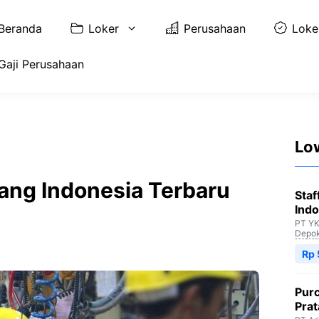
Beranda
Loker
Perusahaan
Loke
Gaji Perusahaan
Lo
rang Indonesia Terbaru
Staf
Indo
PT YK
Depo
Rp 
Purc
Pra