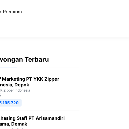
r Premium
wongan Terbaru
f Marketing PT YKK Zipper
nesia, Depok
K Zipper Indonesia
k
5.195.720
hasing Staff PT Arisamandiri
tama, Demak