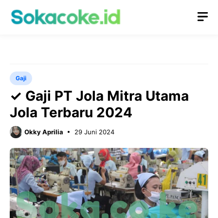
Langsung
M
ke
isi
Gaji
✓ Gaji PT Jola Mitra Utama
Jola Terbaru 2024
Okky Aprilia
29 Juni 2024