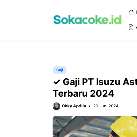
Langsung
ke
isi
Gaji
✓ Gaji PT Isuzu As
Terbaru 2024
Okky Aprilia
20 Juni 2024