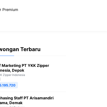
r Premium
wongan Terbaru
f Marketing PT YKK Zipper
nesia, Depok
K Zipper Indonesia
k
5.195.720
hasing Staff PT Arisamandiri
tama, Demak