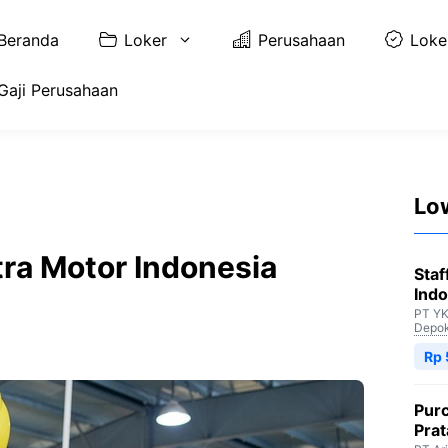
Beranda
Loker
Perusahaan
Loke
Gaji Perusahaan
Lo
tra Motor Indonesia
Staf
Indo
PT YK
Depo
Rp 
Purc
Pra