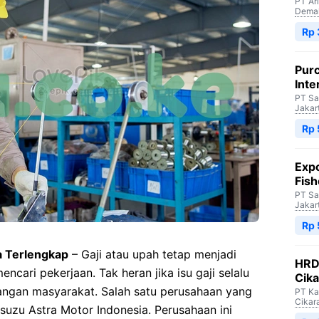
PT Ar
Dema
Rp 
Purc
Inte
PT Sa
Jakar
Rp 
Expo
Fish
PT Sa
Jakar
Rp 
a Terlengkap
– Gaji atau upah tetap menjadi
HRD 
ncari pekerjaan. Tak heran jika isu gaji selalu
Cik
angan masyarakat. Salah satu perusahaan yang
PT Ka
Cikar
Isuzu Astra Motor Indonesia. Perusahaan ini