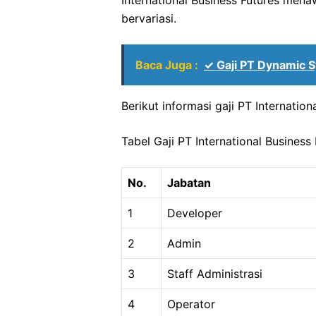
International Business Futures mena
bervariasi.
Baca Juga :
✓ Gaji PT Dynamic S
Berikut informasi gaji PT Internatio
Tabel Gaji PT International Business
No.
Jabatan
1
Developer
2
Admin
3
Staff Administrasi
4
Operator