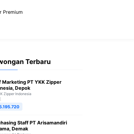
r Premium
wongan Terbaru
f Marketing PT YKK Zipper
nesia, Depok
K Zipper Indonesia
k
5.195.720
hasing Staff PT Arisamandiri
tama, Demak