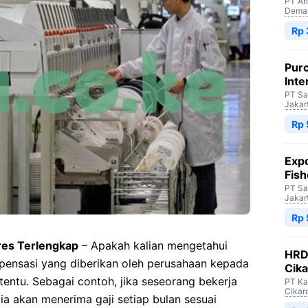
PT Ar
Dema
Rp 
Purc
Inte
PT Sa
Jakar
Rp 
Expo
Fish
PT Sa
Jakar
Rp 
ures Terlengkap
– Apakah kalian mengetahui
HRD 
mpensasi yang diberikan oleh perusahaan kepada
Cik
entu. Sebagai contoh, jika seseorang bekerja
PT Ka
Cikar
ia akan menerima gaji setiap bulan sesuai