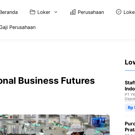
Beranda
Loker
Perusahaan
Loke
Gaji Perusahaan
Lo
ional Business Futures
Staf
Indo
PT YK
Depo
Rp 
Purc
Pra