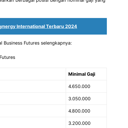
warkan berbagai posisi dengan nominal gaji yang
ynergy International Terbaru 2024
nal Business Futures selengkapnya:
 Futures
Minimal Gaji
4.650.000
3.050.000
4.800.000
3.200.000