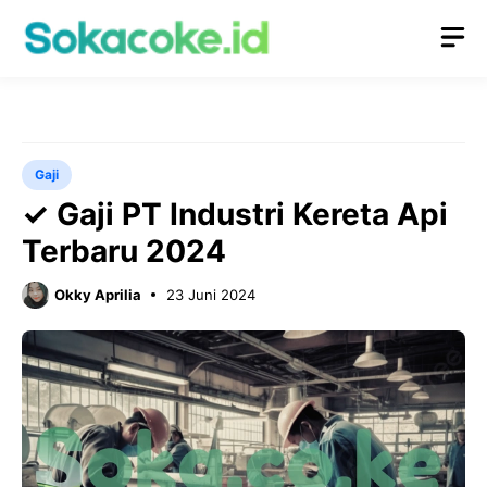
Langsung
M
ke
isi
Gaji
✓ Gaji PT Industri Kereta Api
Terbaru 2024
Okky Aprilia
23 Juni 2024