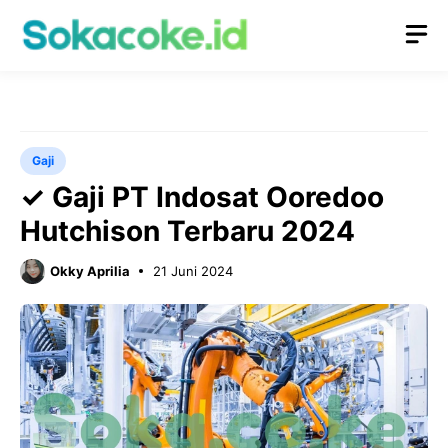
Langsung
M
ke
isi
Gaji
✓ Gaji PT Indosat Ooredoo
Hutchison Terbaru 2024
Okky Aprilia
21 Juni 2024