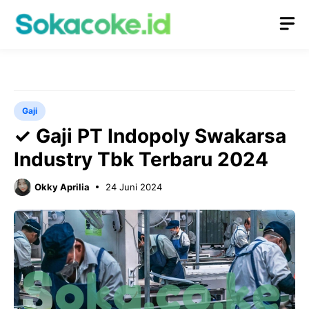
Langsung
M
ke
isi
Gaji
✓ Gaji PT Indopoly Swakarsa
Industry Tbk Terbaru 2024
Okky Aprilia
24 Juni 2024