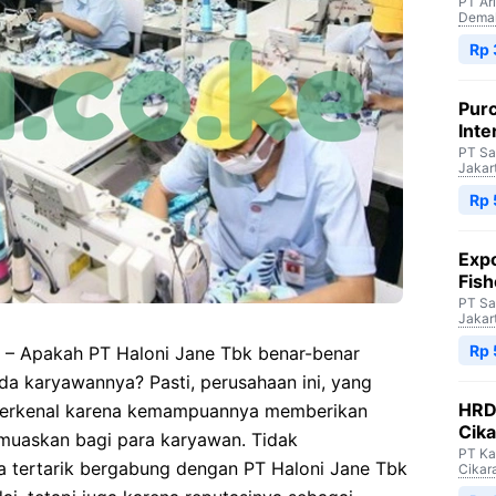
PT Ar
Dema
Rp 
Purc
Inte
PT Sa
Jakar
Rp 
Expo
Fish
PT Sa
Jakar
Rp 
– Apakah PT Haloni Jane Tbk benar-benar
a karyawannya? Pasti, perusahaan ini, yang
HRD 
, terkenal karena kemampuannya memberikan
Cik
muaskan bagi para karyawan. Tidak
PT Ka
a tertarik bergabung dengan PT Haloni Jane Tbk
Cikar