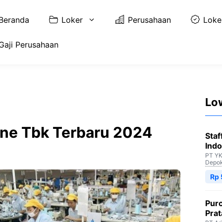
Beranda
Loker
Perusahaan
Loke
Gaji Perusahaan
Lo
Jane Tbk Terbaru 2024
Staf
Indo
PT YK
Depo
Rp 
Purc
Pra