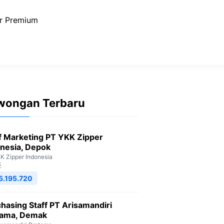
r Premium
wongan Terbaru
f Marketing PT YKK Zipper
nesia, Depok
K Zipper Indonesia
k
5.195.720
hasing Staff PT Arisamandiri
tama, Demak