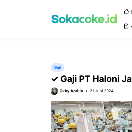
Langsung
ke
isi
Gaji
✓ Gaji PT Haloni 
Okky Aprilia
21 Juni 2024