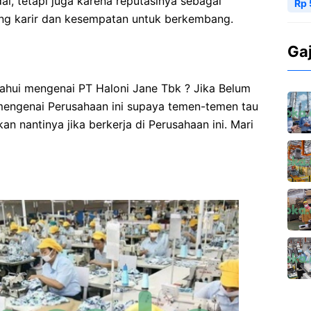
i, tetapi juga karena reputasinya sebagai
Rp 
ng karir dan kesempatan untuk berkembang.
Ga
hui mengenai PT Haloni Jane Tbk ? Jika Belum
u mengenai Perusahaan ini supaya temen-temen tau
n nantinya jika berkerja di Perusahaan ini. Mari