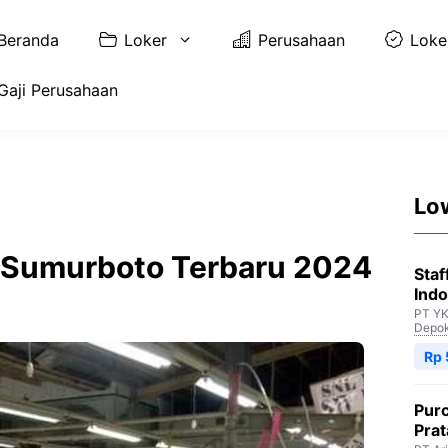
Beranda
Loker
Perusahaan
Loke
Gaji Perusahaan
Lo
x Sumurboto Terbaru 2024
Staf
Indo
PT YK
Depo
Rp 
Purc
Pra