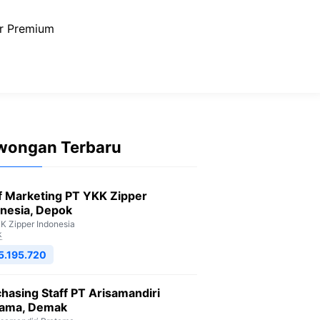
r Premium
wongan Terbaru
f Marketing PT YKK Zipper
nesia, Depok
K Zipper Indonesia
k
5.195.720
hasing Staff PT Arisamandiri
tama, Demak