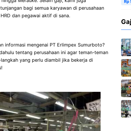
 hingga Merauke. Selain gaji, kami juga
Rp 
 tunjangan bagi semua karyawan di perusahaan
i HRD dan pegawai aktif di sana.
Ga
 informasi mengenai PT Erlimpex Sumurboto?
h dahulu tentang perusahaan ini agar teman-teman
ngkah yang perlu diambil jika bekerja di
s!