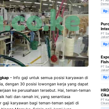
PT Ar
Dema
Rp 
Purc
Inte
PT Sa
Jakar
Rp 
Expo
Fish
PT Sa
Jakar
Rp 
ngkap
– Info gaji untuk semua posisi karyawan di
ia, dengan 30 posisi lowongan kerja yang dapat
HRD 
kerjaan ke perusahaan tersebut. Hai, teman-teman
Cik
k hati dan ramah ini, yang senantiasa
PT Ka
r gaji karyawan bagi teman-teman sejati di
Cikar