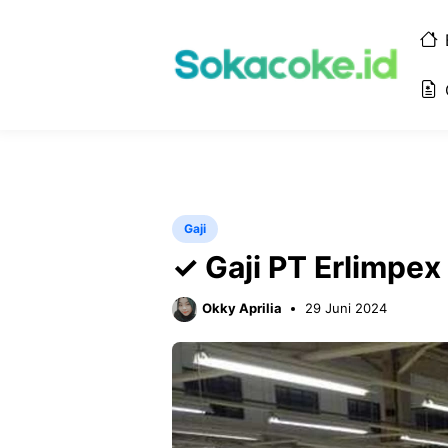
Langsung
ke
isi
Gaji
✓ Gaji PT Erlimpe
Okky Aprilia
29 Juni 2024