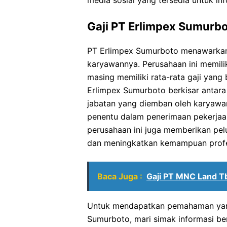
media sosial yang tersedia untuk inf
Gaji PT Erlimpex Sumurb
PT Erlimpex Sumurboto menawarkan 
karyawannya. Perusahaan ini memilik
masing memiliki rata-rata gaji yang 
Erlimpex Sumurboto berkisar antara 
jabatan yang diemban oleh karyawan
penentu dalam penerimaan pekerjaan
perusahaan ini juga memberikan pe
dan meningkatkan kemampuan profe
Baca Juga :
Gaji PT MNC Land T
Untuk mendapatkan pemahaman yang l
Sumurboto, mari simak informasi ber