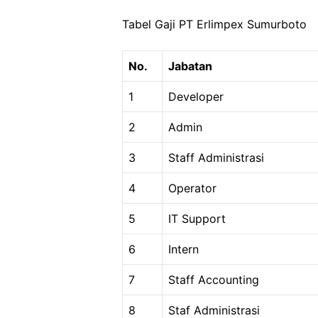
Tabel Gaji PT Erlimpex Sumurboto
No.
Jabatan
1
Developer
2
Admin
3
Staff Administrasi
4
Operator
5
IT Support
6
Intern
7
Staff Accounting
8
Staf Administrasi