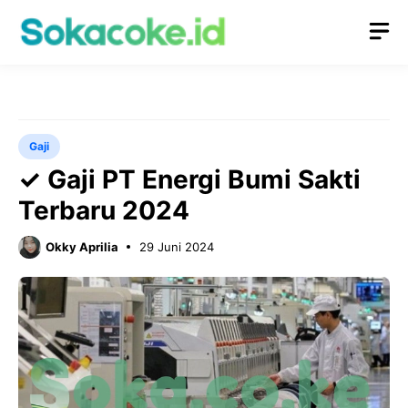
Langsung
M
ke
isi
Gaji
✓ Gaji PT Energi Bumi Sakti
Terbaru 2024
Okky Aprilia
29 Juni 2024