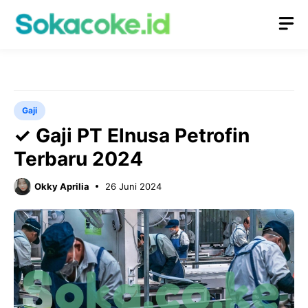
Langsung
M
ke
isi
Gaji
✓ Gaji PT Elnusa Petrofin
Terbaru 2024
Okky Aprilia
26 Juni 2024