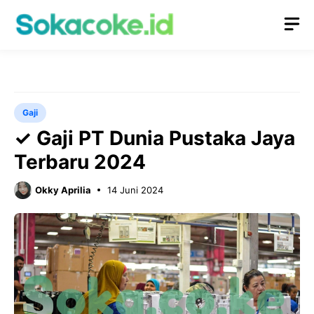
Langsung
M
ke
isi
Gaji
✓ Gaji PT Dunia Pustaka Jaya
Terbaru 2024
Okky Aprilia
14 Juni 2024