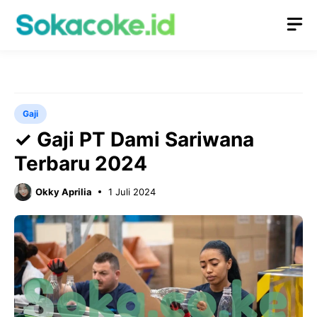
Langsung
M
ke
isi
Gaji
✓ Gaji PT Dami Sariwana
Terbaru 2024
Okky Aprilia
1 Juli 2024