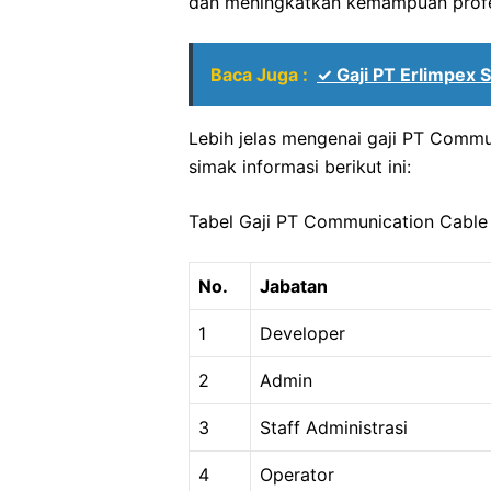
dan meningkatkan kemampuan profe
Baca Juga :
✓ Gaji PT Erlimpex
Lebih jelas mengenai gaji PT Comm
simak informasi berikut ini:
Tabel Gaji PT Communication Cable
No.
Jabatan
1
Developer
2
Admin
3
Staff Administrasi
4
Operator