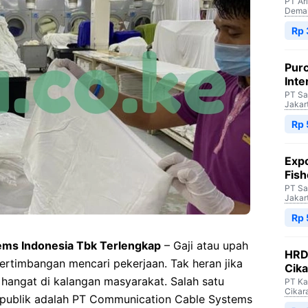
PT Ar
Dema
Rp 
Purc
Inte
PT Sa
Jakar
Rp 
Expo
Fish
PT Sa
Jakar
Rp 
ems Indonesia Tbk Terlengkap
– Gaji atau upah
HRD 
pertimbangan mencari pekerjaan. Tak heran jika
Cik
n hangat di kalangan masyarakat. Salah satu
PT Ka
Cikar
 publik adalah PT Communication Cable Systems