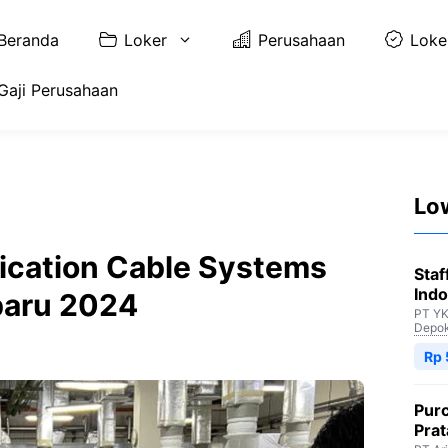
Beranda
Loker
Perusahaan
Loke
Gaji Perusahaan
Lo
ication Cable Systems
Staf
Indo
baru 2024
PT YK
Depo
Rp 
Purc
Pra