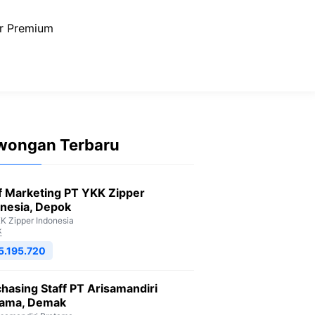
r Premium
wongan Terbaru
f Marketing PT YKK Zipper
nesia, Depok
K Zipper Indonesia
k
5.195.720
hasing Staff PT Arisamandiri
tama, Demak