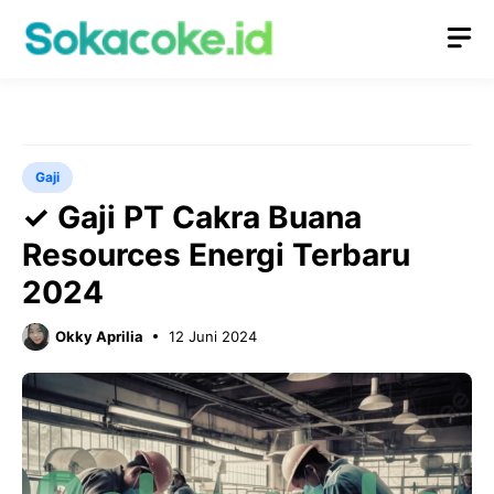
Langsung
M
ke
isi
Gaji
✓ Gaji PT Cakra Buana
Resources Energi Terbaru
2024
Okky Aprilia
12 Juni 2024