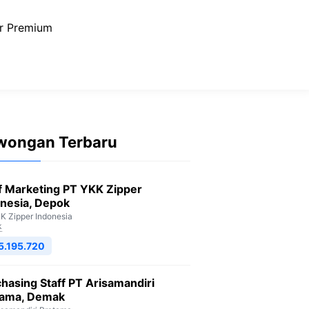
r Premium
wongan Terbaru
f Marketing PT YKK Zipper
nesia, Depok
K Zipper Indonesia
k
5.195.720
hasing Staff PT Arisamandiri
tama, Demak