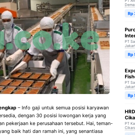
PT Ar
Dema
Rp 
Purc
Inte
PT Sa
Jakar
Rp 
Expo
Fish
PT Sa
Jakar
Rp 
lengkap
– Info gaji untuk semua posisi karyawan
HRD 
ersedia, dengan 30 posisi lowongan kerja yang
Cik
ran pekerjaan ke perusahaan tersebut. Hai, teman-
PT Ka
Cikar
ang baik hati dan ramah ini, yang senantiasa