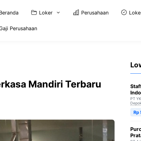
Beranda
Loker
Perusahaan
Loke
Gaji Perusahaan
Lo
rkasa Mandiri Terbaru
Staf
Indo
PT YK
Depo
Rp 
Purc
Pra