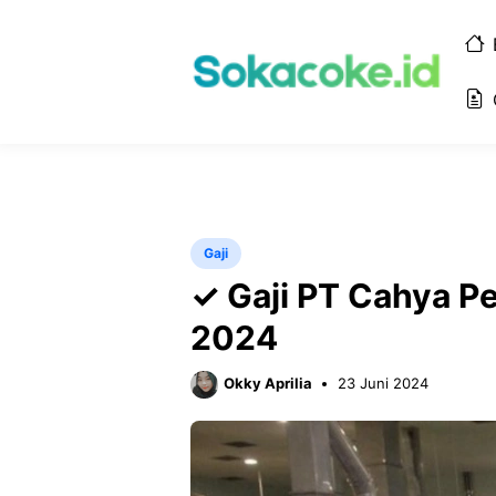
Langsung
ke
isi
Gaji
✓ Gaji PT Cahya Pe
2024
Okky Aprilia
23 Juni 2024