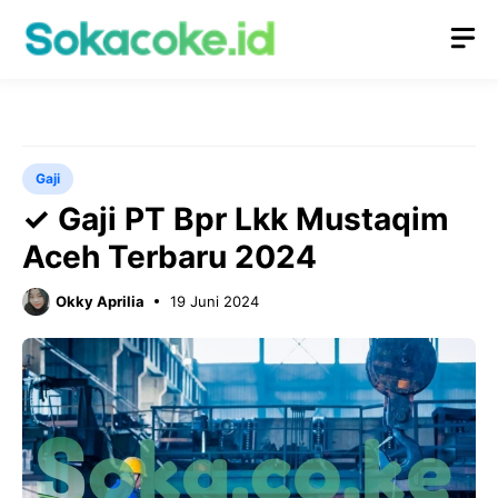
Langsung
M
ke
isi
Gaji
✓ Gaji PT Bpr Lkk Mustaqim
Aceh Terbaru 2024
Okky Aprilia
19 Juni 2024