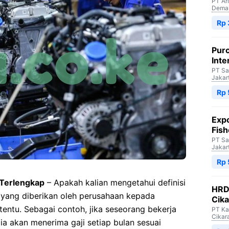
PT Ar
Dema
Rp 
Purc
Inte
PT Sa
Jakar
Rp 
Expo
Fish
PT Sa
Jakar
Rp 
 Terlengkap
– Apakah kalian mengetahui definisi
HRD 
 yang diberikan oleh perusahaan kepada
Cik
entu. Sebagai contoh, jika seseorang bekerja
PT Ka
Cikar
ia akan menerima gaji setiap bulan sesuai