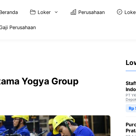
Beranda
Loker
Perusahaan
Loke
Gaji Perusahaan
Lo
atama Yogya Group
Staf
Indo
PT YK
Depo
Rp 
Purc
Pra