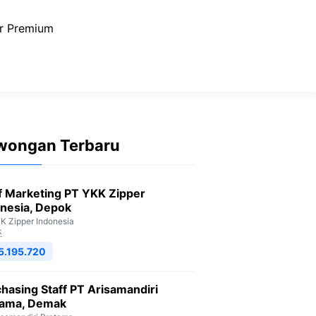
r Premium
wongan Terbaru
f Marketing PT YKK Zipper
nesia, Depok
K Zipper Indonesia
k
5.195.720
hasing Staff PT Arisamandiri
tama, Demak