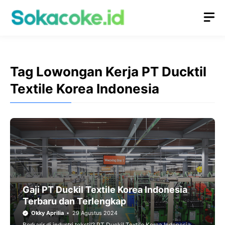
Langsung
M
ke
isi
Tag Lowongan Kerja PT Ducktil
Textile Korea Indonesia
Gaji PT Duckil Textile Korea Indonesia
Terbaru dan Terlengkap
Okky Aprilia
29 Agustus 2024
Berkarir di industri tekstil? PT Duckil Textile Korea Indonesia