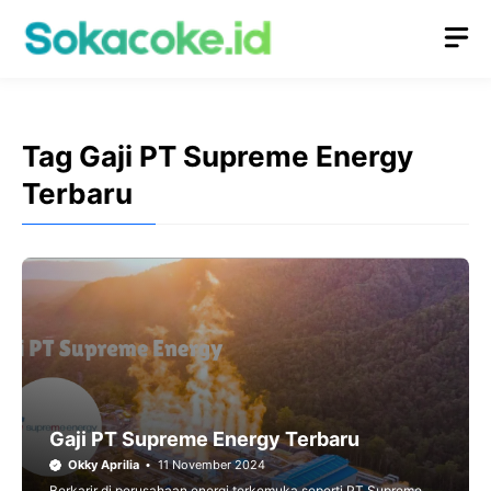
Langsung
M
ke
isi
Tag Gaji PT Supreme Energy
Terbaru
Gaji PT Supreme Energy Terbaru
Okky Aprilia
11 November 2024
Berkarir di perusahaan energi terkemuka seperti PT Supreme