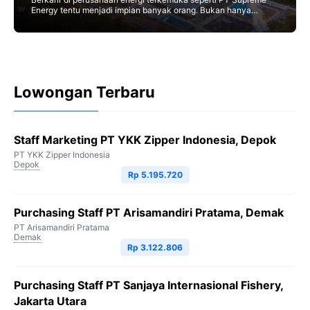
Energy tentu menjadi impian banyak orang. Bukan hanya
prestise, tapi juga potensi penghasilan yang menjanjikan.
Berapa sih
Lowongan Terbaru
Staff Marketing PT YKK Zipper Indonesia, Depok
PT YKK Zipper Indonesia
Depok
Rp 5.195.720
Purchasing Staff PT Arisamandiri Pratama, Demak
PT Arisamandiri Pratama
Demak
Rp 3.122.806
Purchasing Staff PT Sanjaya Internasional Fishery,
Jakarta Utara