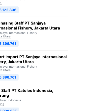
k
3.122.806
hasing Staff PT Sanjaya
rnasional Fishery, Jakarta Utara
njaya Internasional Fishery
ta Utara
5.396.761
rt Import PT Sanjaya Internasional
ery, Jakarta Utara
njaya Internasional Fishery
ta Utara
5.396.761
Staff PT Katolec Indonesia,
arang
tolec Indonesia
ang
5.938.885