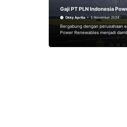
Gaji PT PLN Indonesia Pow
Okky Aprilia
5 November 2024
Bergabung dengan perusahaan en
Power Renewables menjadi damba
penting dalam mendukung transis