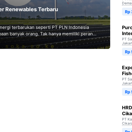
Dema
er Renewables Terbaru
Rp 
ergi terbarukan seperti PT PLN Indonesia
Purc
Inte
an banyak orang. Tak hanya memiliki peran
PT Sa
i energi, perusahaan
Jakar
Rp 
Expo
Fish
PT Sa
Jakar
Rp 
HRD 
Cik
PT Ka
Cikar
Rp 