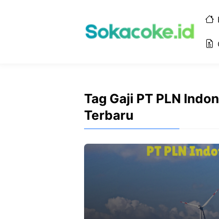
Langsung
ke
isi
Tag Gaji PT PLN Ind
Terbaru