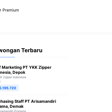
r Premium
wongan Terbaru
f Marketing PT YKK Zipper
nesia, Depok
K Zipper Indonesia
k
5.195.720
hasing Staff PT Arisamandiri
tama, Demak
isamandiri Pratama