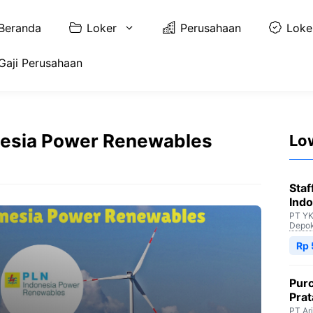
Beranda
Loker
Perusahaan
Loke
Gaji Perusahaan
onesia Power Renewables
Lo
Staf
Indo
PT YK
Depo
Rp 
Purc
Pra
PT Ar