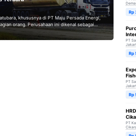
Dema
Rp 
 batubara, khususnya di PT Maju Persada Energi,
agian orang. Perusahaan ini dikenal sebagai
Purc
Inte
PT Sa
Jakar
Rp 
Expo
Fish
PT Sa
Jakar
Rp 
HRD 
Cik
PT Ka
Cikar
Rp 