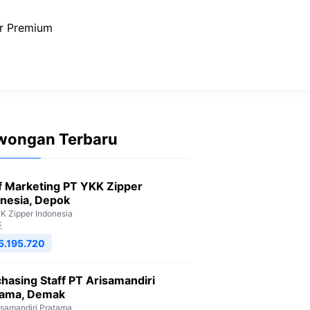
r Premium
wongan Terbaru
f Marketing PT YKK Zipper
nesia, Depok
K Zipper Indonesia
k
5.195.720
hasing Staff PT Arisamandiri
tama, Demak
isamandiri Pratama