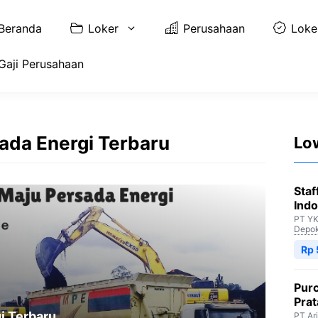
Beranda
Loker
Perusahaan
Loke
Gaji Perusahaan
sada Energi Terbaru
Lo
Staf
Indo
PT YK
Depo
Rp 
Purc
Pra
i Terbaru
PT Ar