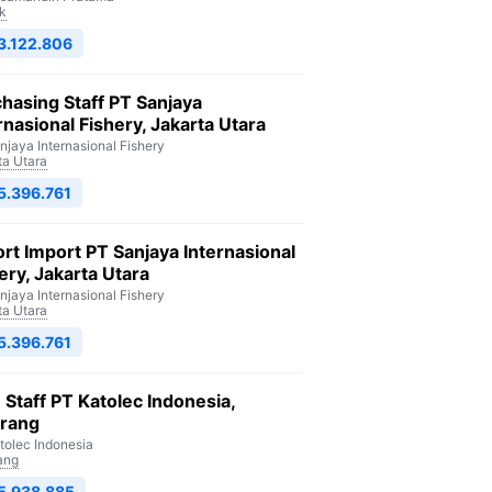
k
3.122.806
hasing Staff PT Sanjaya
rnasional Fishery, Jakarta Utara
njaya Internasional Fishery
ta Utara
5.396.761
rt Import PT Sanjaya Internasional
ery, Jakarta Utara
njaya Internasional Fishery
ta Utara
5.396.761
Staff PT Katolec Indonesia,
arang
tolec Indonesia
ang
5.938.885