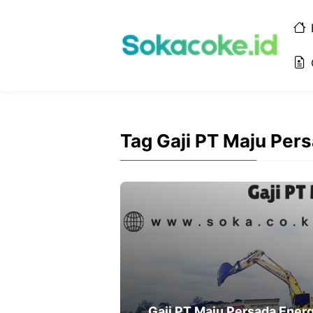
Langsung
ke
isi
Tag Gaji PT Maju Per
Gaji PT Maju Persada Energ