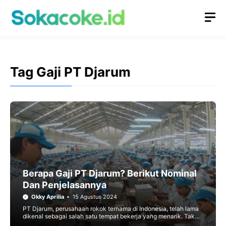
Langsung
M
ke
isi
Tag Gaji PT Djarum
Berapa Gaji PT Djarum? Berikut Nominal
Dan Penjelasannya
Okky Aprilia
15 Agustus 2024
PT Djarum, perusahaan rokok ternama di Indonesia, telah lama
dikenal sebagai salah satu tempat bekerja yang menarik. Tak
hanya menawarkan produk-produk berkualitas, Djarum juga