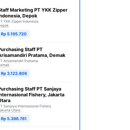
Staff Marketing PT YKK Zipper
Indonesia, Depok
T YKK Zipper Indonesia
Depok
Rp 5.195.720
Purchasing Staff PT
Arisamandiri Pratama, Demak
T Arisamandiri Pratama
Demak
Rp 3.122.806
Purchasing Staff PT Sanjaya
Internasional Fishery, Jakarta
Utara
T Sanjaya Internasional Fishery
akarta Utara
Rp 5.396.761