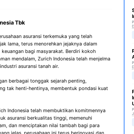
onesia Tbk
P
perusahaan asuransi terkemuka yang telah
ejak lama, terus menorehkan jejaknya dalam
 keuangan bagi masyarakat. Berdiri kokoh
aman mendalam, Zurich Indonesia telah menjelma
P
ndustri asuransi tanah air.
gan berbagai tonggak sejarah penting,
ang tak henti-hentinya, membentuk pondasi kuat
P
Zurich Indonesia telah membuktikan komitmennya
J
k asuransi berkualitas tinggi, memenuhi
am, dan menciptakan nilai tambah bagi para
yang jelas, perusahaan ini terus berinovasi dan