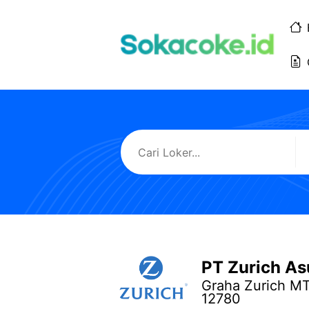
Langsung
ke
isi
PT Zurich As
Graha Zurich MT
12780