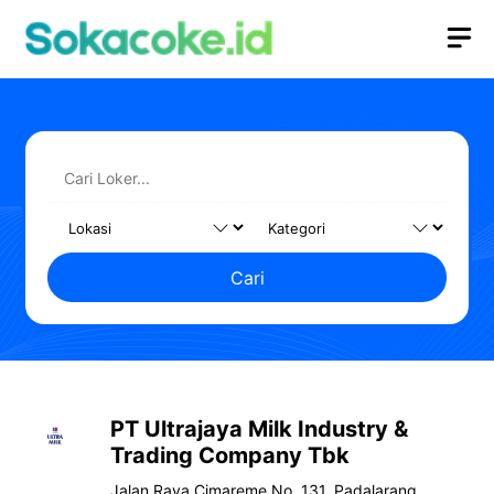
Langsung
M
ke
isi
Cari
PT Ultrajaya Milk Industry &
Trading Company Tbk
Jalan Raya Cimareme No. 131, Padalarang,