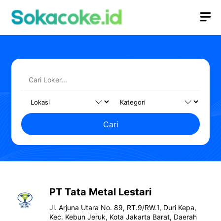
Langsung
M
ke
isi
Cari
PT Tata Metal Lestari
Jl. Arjuna Utara No. 89, RT.9/RW.1, Duri Kepa,
Kec. Kebun Jeruk, Kota Jakarta Barat, Daerah