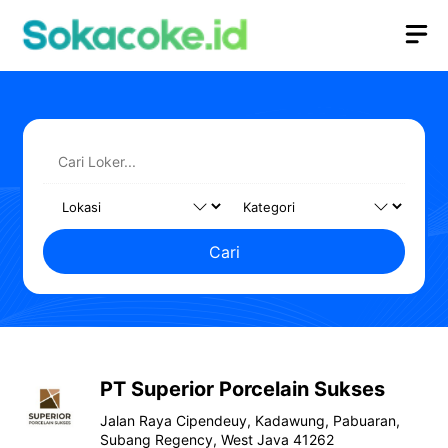
Langsung
M
ke
isi
Cari
PT Superior Porcelain Sukses
Jalan Raya Cipendeuy, Kadawung, Pabuaran,
Subang Regency, West Java 41262