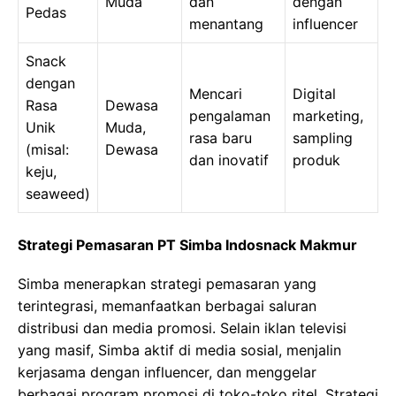
Muda
dan
dengan
Pedas
menantang
influencer
Snack
dengan
Mencari
Digital
Rasa
Dewasa
pengalaman
marketing,
Unik
Muda,
rasa baru
sampling
(misal:
Dewasa
dan inovatif
produk
keju,
seaweed)
Strategi Pemasaran PT Simba Indosnack Makmur
Simba menerapkan strategi pemasaran yang
terintegrasi, memanfaatkan berbagai saluran
distribusi dan media promosi. Selain iklan televisi
yang masif, Simba aktif di media sosial, menjalin
kerjasama dengan influencer, dan menggelar
berbagai program promosi di toko-toko ritel. Strategi