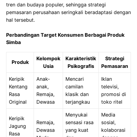
tren dan budaya populer, sehingga strategi
pemasaran perusahaan seringkali beradaptasi dengan
hal tersebut.
Perbandingan Target Konsumen Berbagai Produk
Simba
Kelompok
Karakteristik
Strategi
Produk
Usia
Psikografis
Pemasaran
Keripik
Anak-
Mencari
Iklan
Kentang
anak,
camilan
televisi,
Rasa
Remaja,
klasik dan
promosi di
Original
Dewasa
terjangkau
toko ritel
Menyukai
Media
Keripik
Remaja,
sensasi rasa
sosial,
Jagung
Dewasa
yang kuat
kolaborasi
Rasa