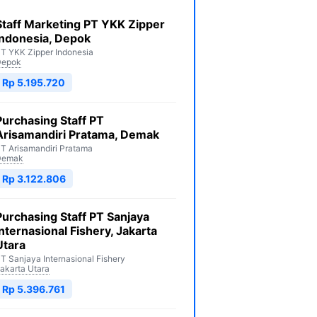
Staff Marketing PT YKK Zipper
Indonesia, Depok
T YKK Zipper Indonesia
Depok
Rp 5.195.720
Purchasing Staff PT
Arisamandiri Pratama, Demak
T Arisamandiri Pratama
Demak
Rp 3.122.806
Purchasing Staff PT Sanjaya
Internasional Fishery, Jakarta
Utara
T Sanjaya Internasional Fishery
akarta Utara
Rp 5.396.761