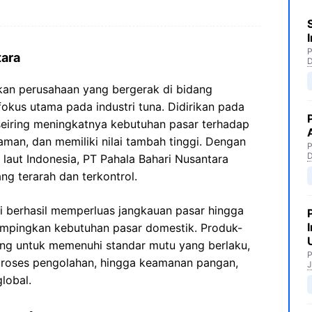
P
tara
kan perusahaan yang bergerak di bidang
okus utama pada industri tuna. Didirikan pada
seiring meningkatnya kebutuhan pasar terhadap
aman, dan memiliki nilai tambah tinggi. Dengan
P
aut Indonesia, PT Pahala Bahari Nusantara
g terarah dan terkontrol.
ni berhasil memperluas jangkauan pasar hingga
ampingkan kebutuhan pasar domestik. Produk-
ang untuk memenuhi standar mutu yang berlaku,
P
, proses pengolahan, hingga keamanan pangan,
J
lobal.