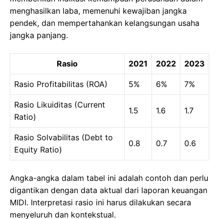
menghasilkan laba, memenuhi kewajiban jangka
pendek, dan mempertahankan kelangsungan usaha
jangka panjang.
Rasio
2021
2022
2023
Rasio Profitabilitas (ROA)
5%
6%
7%
Rasio Likuiditas (Current
1.5
1.6
1.7
Ratio)
Rasio Solvabilitas (Debt to
0.8
0.7
0.6
Equity Ratio)
Angka-angka dalam tabel ini adalah contoh dan perlu
digantikan dengan data aktual dari laporan keuangan
MIDI. Interpretasi rasio ini harus dilakukan secara
menyeluruh dan kontekstual.