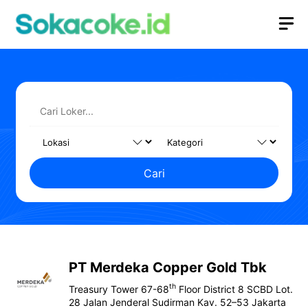
Langsung
M
ke
isi
Cari
PT Merdeka Copper Gold Tbk
th
Treasury Tower 67-68
Floor District 8 SCBD Lot.
28 Jalan Jenderal Sudirman Kav. 52–53 Jakarta