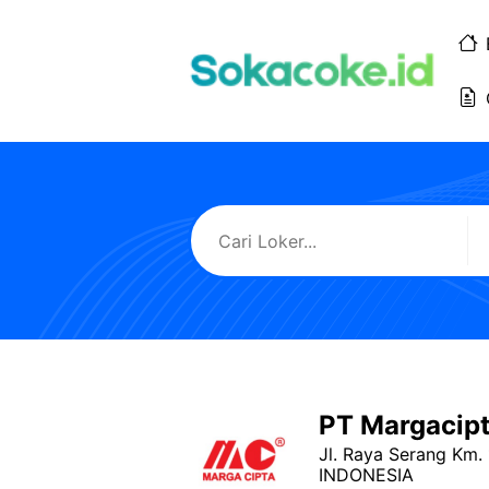
Langsung
ke
isi
PT Margacip
Jl. Raya Serang Km.
INDONESIA