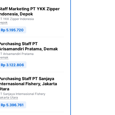
Staff Marketing PT YKK Zipper
Indonesia, Depok
T YKK Zipper Indonesia
Depok
Rp 5.195.720
Purchasing Staff PT
Arisamandiri Pratama, Demak
T Arisamandiri Pratama
Demak
Rp 3.122.806
Purchasing Staff PT Sanjaya
Internasional Fishery, Jakarta
Utara
T Sanjaya Internasional Fishery
akarta Utara
Rp 5.396.761