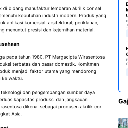
di bidang manufaktur lembaran akrilik cor sel
memenuhi kebutuhan industri modern. Produk yang
P
k aplikasi komersial, arsitektural, periklanan,
J
ng menuntut presisi dan kejernihan material.
usahaan
rga pada tahun 1980, PT Margacipta Wirasentosa
P
duksi terbatas dan pasar domestik. Komitmen
C
produk menjadi faktor utama yang mendorong
 ke waktu.
da teknologi dan pengembangan sumber daya
rluas kapasitas produksi dan jangkauan
Ga
Wirasentosa dikenal sebagai produsen akrilik cor
ngkat Asia.
nggi