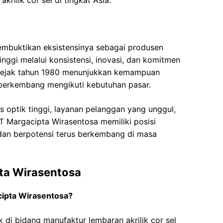
rilik cor sel di tingkat Asia.
embuktikan eksistensinya sebagai produsen
tinggi melalui konsistensi, inovasi, dan komitmen
 sejak tahun 1980 menunjukkan kemampuan
berkembang mengikuti kebutuhan pasar.
 optik tinggi, layanan pelanggan yang unggul,
PT Margacipta Wirasentosa memiliki posisi
ia dan berpotensi terus berkembang di masa
ta Wirasentosa
ipta Wirasentosa?
di bidang manufaktur lembaran akrilik cor sel