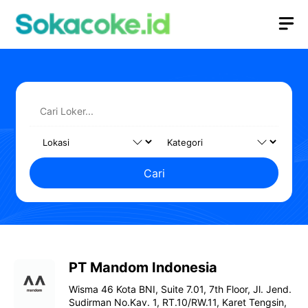
Langsung
M
ke
isi
Cari
PT Mandom Indonesia
Wisma 46 Kota BNI, Suite 7.01, 7th Floor, Jl. Jend.
Sudirman No.Kav. 1, RT.10/RW.11, Karet Tengsin,