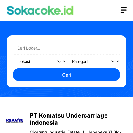
Langsung
M
ke
isi
Cari
PT Komatsu Undercarriage
Indonesia
Cikarang Industrial Estate, Jl. Jababeka XI Blok