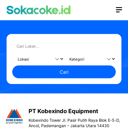
Langsung
M
ke
isi
Cari
PT Kobexindo Equipment
Kobexindo Tower Jl. Pasir Putih Raya Blok E-5-D,
Ancol, Pademangan – Jakarta Utara 14430