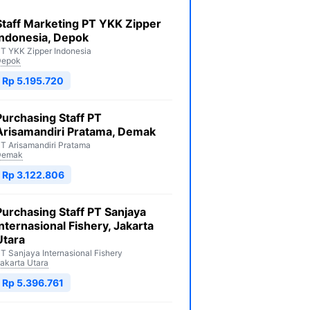
Staff Marketing PT YKK Zipper
Indonesia, Depok
T YKK Zipper Indonesia
Depok
Rp 5.195.720
Purchasing Staff PT
Arisamandiri Pratama, Demak
T Arisamandiri Pratama
Demak
Rp 3.122.806
Purchasing Staff PT Sanjaya
Internasional Fishery, Jakarta
Utara
T Sanjaya Internasional Fishery
akarta Utara
Rp 5.396.761