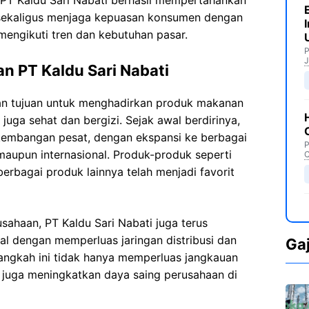
PT Kaldu Sari Nabati berhasil mempertahankan
 sekaligus menjaga kepuasan konsumen dengan
mengikuti tren dan kebutuhan pasar.
P
J
n PT Kaldu Sari Nabati
gan tujuan untuk menghadirkan produk makanan
 juga sehat dan bergizi. Sejak awal berdirinya,
rkembangan pesat, dengan ekspansi ke berbagai
P
maupun internasional. Produk-produk seperti
C
berbagai produk lainnya telah menjadi favorit
ahaan, PT Kaldu Sari Nabati juga terus
al dengan memperluas jaringan distribusi dan
Ga
angkah ini tidak hanya memperluas jangkauan
pi juga meningkatkan daya saing perusahaan di